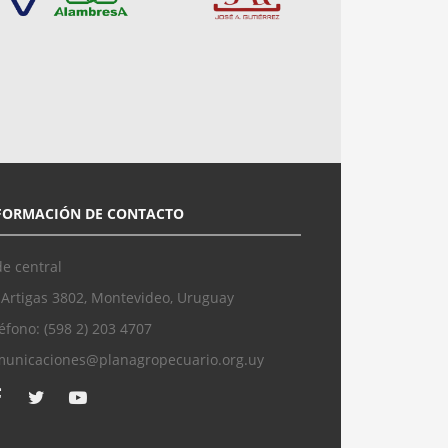
FORMACIÓN DE CONTACTO
e central
 Artigas 3802, Montevideo, Uruguay
éfono: (598 2) 203 4707
municaciones@planagropecuario.org.uy