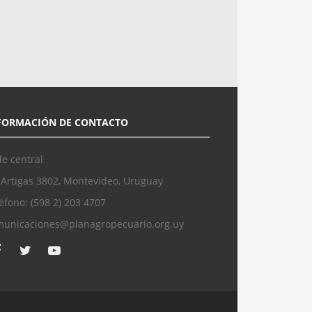
FORMACIÓN DE CONTACTO
e central
 Artigas 3802, Montevideo, Uruguay
éfono: (598 2) 203 4707
municaciones@planagropecuario.org.uy