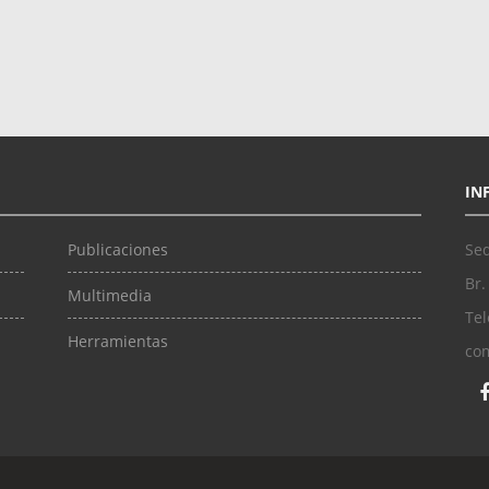
IN
Publicaciones
Sed
Br.
Multimedia
Tel
Herramientas
co