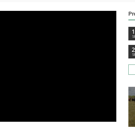
Pr
S
S